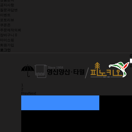
상품문의
공지사항
질문과답변
이벤트
포토리뷰
쿠폰존
주문제작의뢰
장바구니
0
마이쇼핑
회원가입
로그인
1
2
Prev
Next
히트상품
추천상품
무표우산
장우산/골프우산
2단우산
3단우산
5단우산