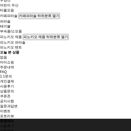
우양산
어린이 우산
타올모음
카페파라솔
카페파라솔 하위분류 열기
파라솔
테이블
부속품/소모품
피노키오 제품
피노키오 제품 하위분류 열기
피노키오 파라솔
피노키오 텐트
오늘 본 상품
없음
마이쇼핑
주문내역
FAQ
1:1문의
개인결제
사용후기
상품문의
쿠폰존
공지사항
질문과답변
이벤트
포토리뷰
회원메뉴
사용후기