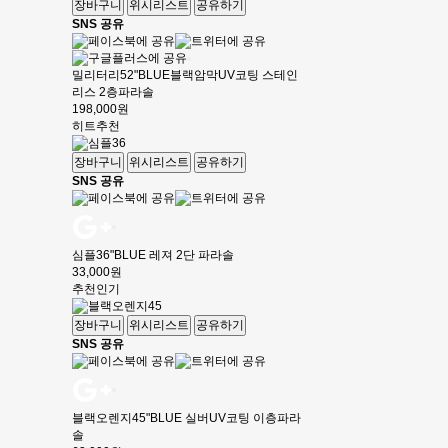
장바구니
위시리스트
공유하기
SNS 공유
밀리터리52"BLUE블랙암막UV코팅 스테인
리스 2층파라솔
198,000원
히트
추천
장바구니
위시리스트
공유하기
SNS 공유
심플36"BLUE 레져 2단 파라솔
33,000원
추천
인기
장바구니
위시리스트
공유하기
SNS 공유
블랙오렌지45"BLUE 실버UV코팅 이층파라
솔