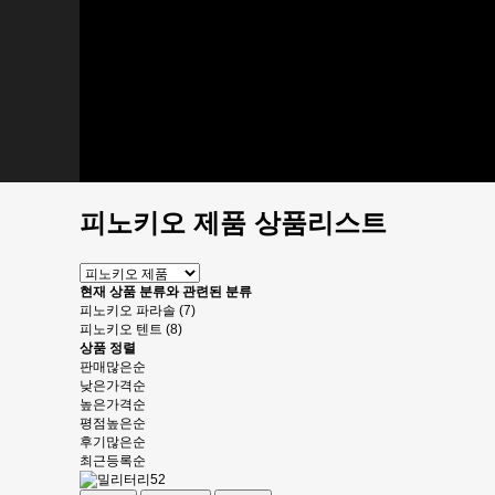
우양산
어린이 우산
타올모음
카페파라솔
파라솔
테이블
부속품/소모품
피노키오 제품
피노키오 파라솔
피노키오 텐트
피노키오 제품 상품리스트
현재 상품 분류와 관련된 분류
피노키오 파라솔 (7)
피노키오 텐트 (8)
상품 정렬
판매많은순
낮은가격순
높은가격순
평점높은순
후기많은순
최근등록순