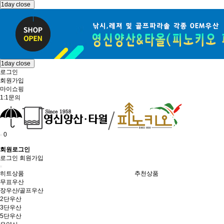
1day close
1day close
로그인
회원가입
마이쇼핑
1:1문의
0
회원로그인
로그인
회원가입
히트상품
추천상품
무표우산
장우산/골프우산
2단우산
3단우산
5단우산