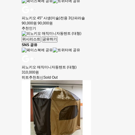
피노키오 45" 사생(미술)전용 3단파라솔
90,000원
90,000원
추천
인기
위시리스트
공유하기
SNS 공유
피노키오 매직미니자동텐트 (대형)
310,000원
히트
추천
최신
Sold Out